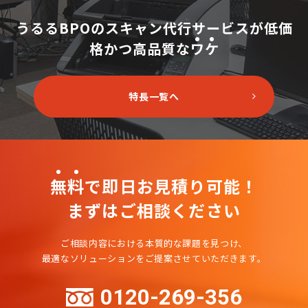
うるるBPOのスキャン代行サービスが
低価
格かつ高品質な
ワ
ケ
特長一覧へ
無
料
で即日お見積り可能！
まずはご相談ください
ご相談内容における本質的な課題を見つけ、
最適なソリューションをご提案させていただきます。
0120-269-356