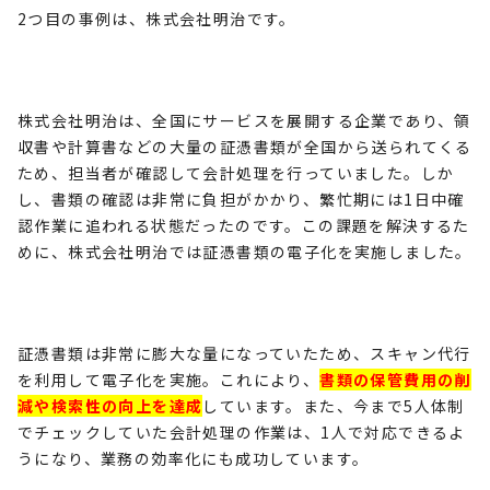
2
つ目の事例は、株式会社明治です。
株式会社明治は、全国にサービスを展開する企業であり、領
収書や計算書などの大量の証憑書類が全国から送られてくる
ため、担当者が確認して会計処理を行っていました。しか
し、書類の確認は非常に負担がかかり、繁忙期には
1
日中確
認作業に追われる状態だったのです。この課題を解決するた
めに、株式会社明治では証憑書類の電子化を実施しました。
証憑書類は非常に膨大な量になっていたため、スキャン代行
を利用して電子化を実施。これにより、
書類の保管費用の削
減や検索性の向上を達成
しています。また、今まで
5
人体制
でチェックしていた会計処理の作業は、
1
人で対応できるよ
うになり、業務の効率化にも成功しています。