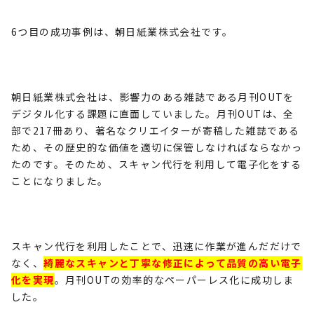
6
つ目の成功事例は、朝日紙業株式会社です。
朝日紙業株式会社は、影響力のある雑誌である月刊
OUT
を
デジタル化する課題に直面していました。月刊
OUT
は、全
部で
217
冊あり、著名なクリエイターが寄稿した雑誌である
ため、その歴史的な価値を適切に保管しなければならなかっ
たのです。そのため、スキャン代行を利用して電子化をする
ことになりました。
スキャン代行を利用したことで、迅速に作業が進んだだけで
なく、
綺麗なスキャンと丁寧な修正によって品質の高い電子
化を実現
。月刊
OUT
の効率的なペーパーレス化に成功しま
した。