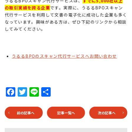
うるる
BPO
スキャン代行サービスは、
すでに5,000社以上
の取引実績を誇る企業
です。実際に、うるる
BPO
スキャン
代行サービスを利用して文書の電子化に成功した企業も多く
なっています。興味がある方は、ぜひ下記のリンクから相談
してみてください。
うるる
BPO
のスキャン代行サービスへお問い合わせ
F
T
Li
共
a
w
n
有
c
it
e
前の記事へ
記事一覧へ
次の記事へ
e
te
b
r